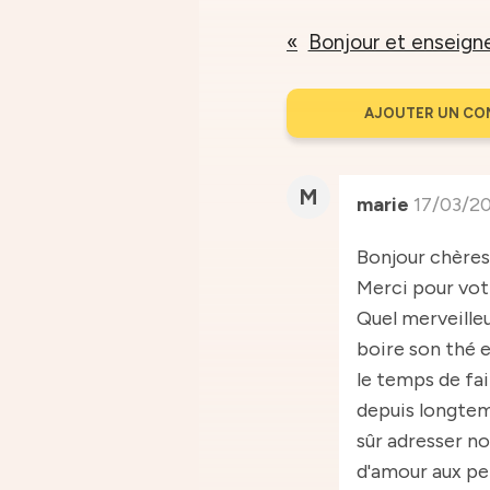
Bonjour et enseig
AJOUTER UN CO
M
marie
17/03/20
Bonjour chère
Merci pour vot
Quel merveille
boire son thé 
le temps de fai
depuis longtem
sûr adresser n
d'amour aux pe