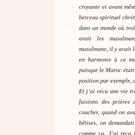
croyante et avant même
berceau spirituel chré
dans un monde où trois
avait les musulman
musulmane, il y avait l
en harmonie à ce mom
puisque le Maroc était 
position par exemple, c
Et j’ai vécu une vie tr
faisions des prières
coucher, quand on ava
bêtises, on demandait
comme ça. J’ai reçu 