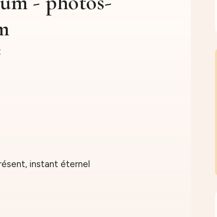
um - photos-
m