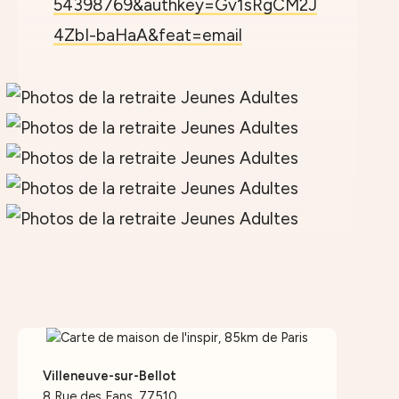
54398769&authkey=Gv1sRgCM2J
4ZbI-baHaA&feat=email
Villeneuve-sur-Bellot
8 Rue des Fans, 77510