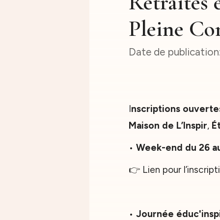
Retraites 
Pleine Co
I
nscriptions ouverte
Maison de L’Inspir
,
É
•
Week-end du 26 au
👉 Lien pour l’inscript
•
Journée éduc'inspi