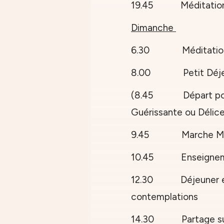
19.45 Méditation
Dimanche
6.30 Méditation 
8.00
Petit Déj
(8.45 Départ pour 
Guérissante ou Délic
9.45 Marche Méd
10.45
Enseigne
12.30 Déjeuner en 
contemplations
14.30 Partage sur