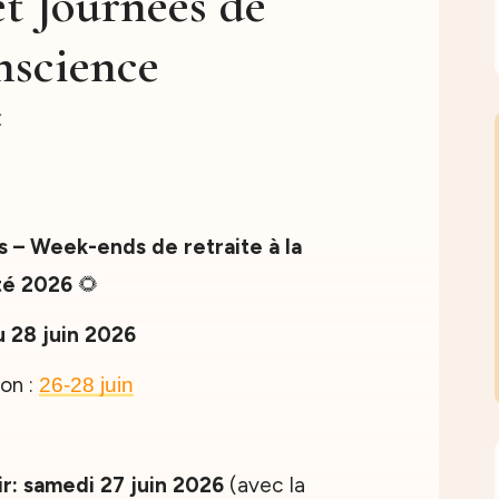
et Journées de
nscience
s – Week-ends de retraite à la
té 2026
🌻
 28 juin 2026
ion :
26-28
juin
r: samedi 27 juin 2026
(avec la