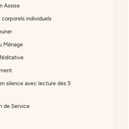
Assise
porels individuels
uner
 Ménage
itative
ement
silence avec lecture des 5
de Service