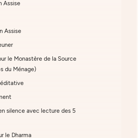
 Assise
Assise
euner
le Monastère de la Source
es du Ménage)
itative
ment
silence avec lecture des 5
 le Dharma