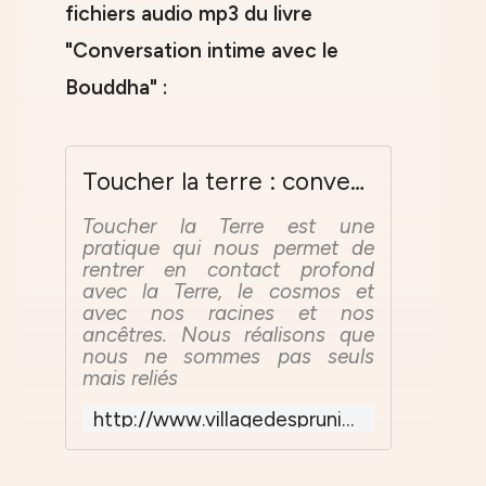
fichiers audio mp3 du livre
"Conversation intime avec le
Bouddha" :
Toucher la terre : conversations intimes avec le Bouddha
Toucher la Terre est une
pratique qui nous permet de
rentrer en contact profond
avec la Terre, le cosmos et
avec nos racines et nos
ancêtres. Nous réalisons que
nous ne sommes pas seuls
mais reliés
http://www.villagedespruniers.net/index.php?option=com_content&view=article&id=101:toucher-la-terre-conversations-intimes-avec-le-bouddha&catid=15:toucher-la-terre-conversations-intimes&Itemid=69