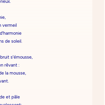
ieux.
ie,
n vermeil
 d'harmonie
s de soleil.
 bruit s'émousse,
en rêvant :
 de la mousse,
vant.
ède et pâle
valescent;