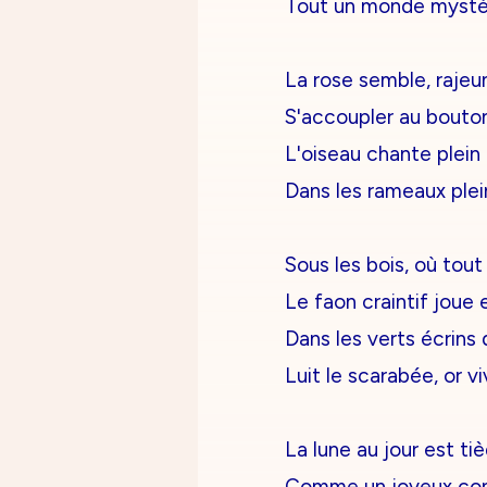
Tout un monde mystér
La rose semble, rajeun
S'accoupler au bouto
L'oiseau chante plein
Dans les rameaux plein
Sous les bois, où tout
Le faon craintif joue 
Dans les verts écrins
Luit le scarabée, or vi
La lune au jour est ti
Comme un joyeux con