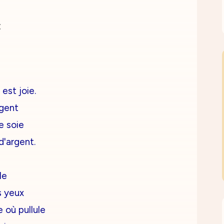
s
est joie.
igent
e soie
d'argent.
le
s yeux
 où pullule