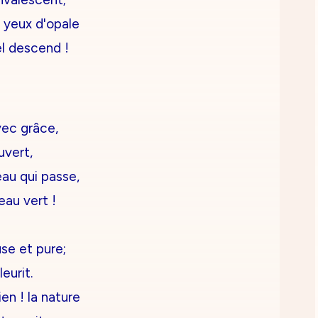
s yeux d'opale
el descend !
vec grâce,
uvert,
eau qui passe,
eau vert !
use et pure;
leurit.
en ! la nature