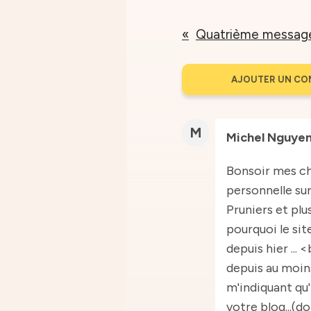
AJOUTER UN CO
M
Michel Nguye
Bonsoir mes ch
personnelle sur
Pruniers et pl
pourquoi le sit
depuis hier ... 
depuis au moins
m'indiquant qu'
votre blog...(d