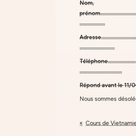
Nom,
prénom....................................
.....................
Adresse...................................
.............................
Téléphone.............................
...................................
Répond avant le 11/
Nous sommes désolées:
Cours de Vietnami