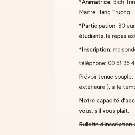
*Animatrice:
Bich Trin
Maitre Hang Truong
*Participation
: 30 eu
étudiants, le repas e
*Inscription
: maisond
téléphone: 09 51 35 
Prévoir tenue souple, 
extérieure ), si le te
Notre capacité d'acc
vous, s'il vous plait.
Bulletin d'inscription 