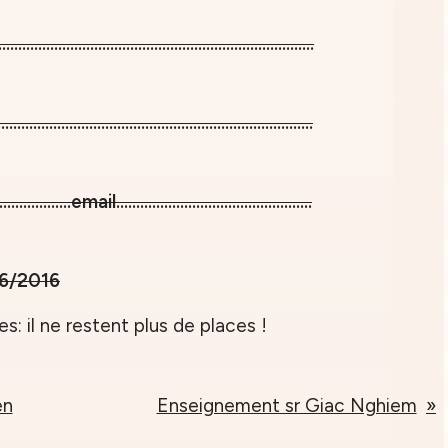
........................................................................
........................................................................
............email.................................................
06/2016
 il ne restent plus de places !
en
Enseignement sr Giac Nghiem