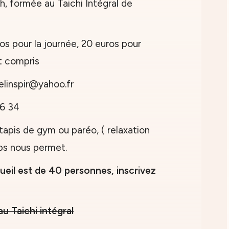
h, formée au Taichi Intégral de
ros pour la journée, 20 euros pour
st compris
elinspir@yahoo.fr
46 34
tapis de gym ou paréo, ( relaxation
mps nous permet.
ueil est de 40 personnes, inscrivez
au Taichi intégral