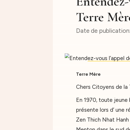
Entendez-v
Terre Mèr
Terre Mère
Chers Citoyens de la 
En 1970, toute jeune b
présente lors d’ une r
Zen Thich Nhat Hanh e
Menton dans le sud de