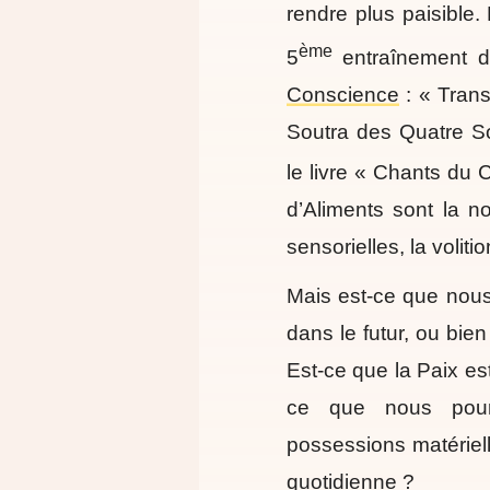
rendre plus paisible. 
ème
5
entraînement 
Conscience
: « Trans
Soutra des Quatre S
le livre « Chants du
d’Aliments sont la no
sensorielles, la voliti
Mais est-ce que nous
dans le futur, ou bie
Est-ce que la Paix est
ce que nous pour
possessions matériell
quotidienne ?