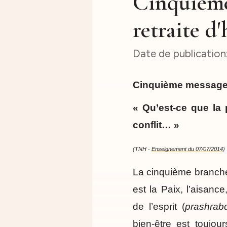
Cinquième
retraite d
Cinquième message d
« Qu’est-ce que la 
conflit… »
(TNH -
Enseignement du 07/07/2014
)
La cinquième branche
est la Paix, l’aisance
de l’esprit (
prashrab
bien-être est toujo