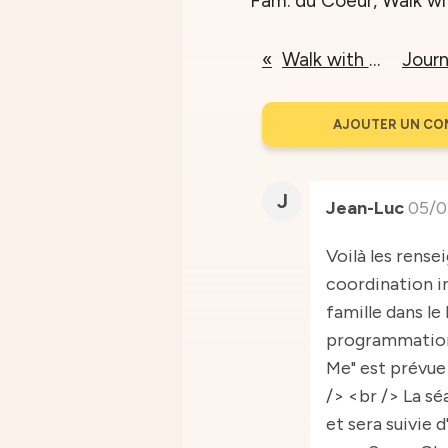
Walk with me
AJOUTER UN CO
J
Jean-Luc
05/0
Voilà les rense
coordination i
famille dans le
programmation 
Me" est prévue 
/> <br /> La s
et sera suivie 