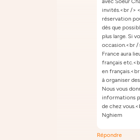
avec Soeur Cha
invités.<br /> 
réservation pou
dès que possib
plus large. Si v
occasion.<br />
France aura lie
français etc.<b
en français.<b
à organiser de
Nous vous don
informations p
de chez vous.<b
Nghiem
Répondre