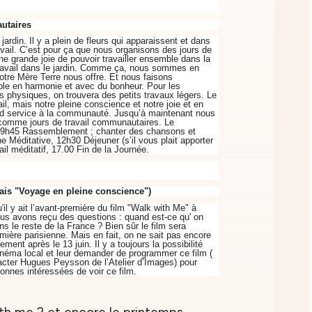
utaires
jardin. Il y a plein de fleurs qui apparaissent et dans
avail. C’est pour ça que nous organisons des jours de
e grande joie de pouvoir travailler ensemble dans la
e travail dans le jardin. Comme ça, nous sommes en
otre Mère Terre nous offre. Et nous faisons
mble en harmonie et avec du bonheur. Pour les
 physiques, on trouvera des petits travaux légers. Le
ail, mais notre pleine conscience et notre joie et en
d service à la communauté. Jusqu’à maintenant nous
i comme jours de travail communautaires. Le
 9h45 Rassemblement ; chanter des chansons et
he Méditative, 12h30 Déjeuner (s’il vous plait apporter
ail méditatif, 17.00 Fin de la Journée.
ais "Voyage en pleine conscience")
l y ait l’avant-première du film "Walk with Me" à
s avons reçu des questions : quand est-ce qu' on
ans le reste de la France ?
Bien sûr le film sera
mière parisienne. Mais en fait, on ne sait pas encore
ment après le 13 juin. Il y a toujours la possibilité
cinéma local et leur demander de programmer ce film (
ter Hugues Peysson de l’Atelier d’Images) pour
sonnes intéressées de voir ce film.