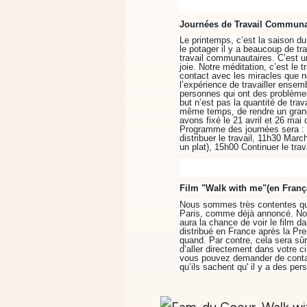
Journées de Travail Communa
Le printemps, c’est la saison du 
le potager il y a beaucoup de tr
travail communautaires. C’est un
joie. Notre méditation, c’est l
contact avec les miracles que n
l’expérience de travailler ense
personnes qui ont
des
problèmes
but n’est pas la quantité de trav
même temps, de rendre un gran
avons fixé le 21 avril et 26 ma
Programme des journées sera :
distribuer le travail, 11h30 Marc
un plat), 15h00 Continuer le trav
Film "Walk with me"(en Franç
Nous sommes très contentes qu'i
Paris, comme déjà annoncé. Nou
aura la chance de voir le film d
distribué en France après la Pre
quand. Par contre, cela sera sûre
d’aller directement dans votre 
vous pouvez demander de contac
qu’ils sachent qu' il y a des per