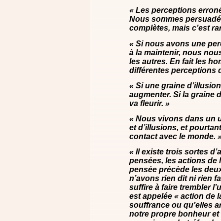
« Les perceptions erron
Nous sommes persuadés 
complètes, mais c’est ra
« Si nous avons une per
à la maintenir, nous nous
les autres. En fait les h
différentes perceptions d
« Si une graine d’illusi
augmenter. Si la graine 
va fleurir. »
« Nous vivons dans un u
et d’illusions, et pourt
contact avec le monde. 
« Il existe trois sortes d’
pensées, les actions de l
pensée précède les deux
n’avons rien dit ni rien 
suffire à faire trembler l
est appelée « action de 
souffrance ou qu’elles 
notre propre bonheur et 