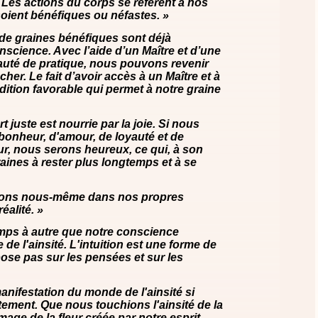
Les actions du corps se réfèrent à nos
soient bénéfiques ou néfastes. »
de graines bénéfiques sont déjà
science. Avec l’aide d’un Maître et d’une
té de pratique, nous pouvons revenir
er. Le fait d’avoir accès à un Maître et à
ition favorable qui permet à notre graine
rt juste est nourrie par la joie. Si nous
bonheur, d'amour, de loyauté et de
ur, nous serons heureux, ce qui, à son
aines à rester plus longtemps et à se
ons nous-même dans nos propres
éalité. »
temps à autre que notre conscience
e l'ainsité. L'intuition est une forme de
ose pas sur les pensées et sur les
manifestation du monde de l'ainsité si
ement. Que nous touchions l'ainsité de la
age de la fleur créée par notre esprit