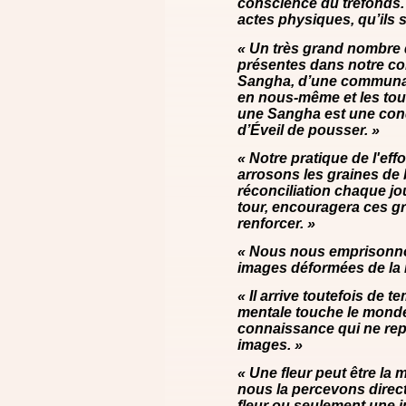
conscience du tréfonds. 
actes physiques, qu’ils 
« Un très grand nombre 
présentes dans notre con
Sangha, d’une communau
en nous-même et les touch
une Sangha est une cond
d’Éveil de pousser. »
« Notre pratique de l'effo
arrosons les graines de 
réconciliation chaque jo
tour, encouragera ces gr
renforcer. »
« Nous nous emprisonn
images déformées de la r
« Il arrive toutefois de 
mentale touche le monde d
connaissance qui ne rep
images. »
« Une fleur peut être la 
nous la percevons direct
fleur ou seulement une im