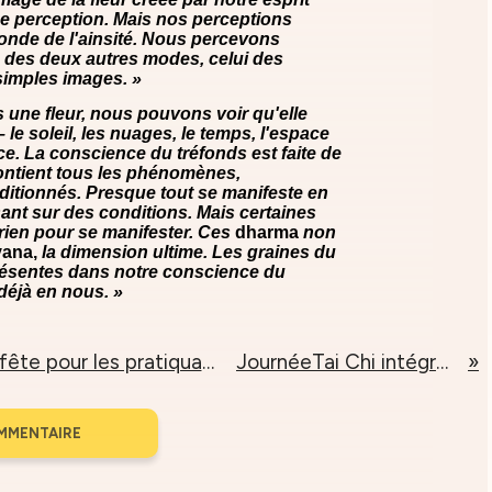
 perception. Mais nos perceptions
nde de l'ainsité. Nous percevons
n des deux autres modes, celui des
simples images. »
une fleur, nous pouvons voir qu'elle
 le soleil, les nuages, le temps, l'espace
e. La conscience du tréfonds est faite de
contient tous les phénomènes,
ditionnés. Presque tout se manifeste en
ant sur des conditions. Mais certaines
rien pour se manifester. Ces
dharma
non
vana,
la dimension ultime. Les graines du
résentes dans notre conscience du
déjà en nous. »
Vézak: Une grande fête pour les pratiquants Bouddhiste
JournéeTai Chi intégral, le 2 juin
MMENTAIRE