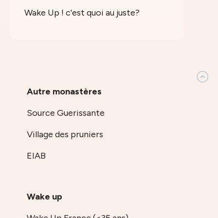
Wake Up ! c'est quoi au juste?
Autre monastères
Source Guerissante
Village des pruniers
EIAB
Wake up
Wake Up France (<35 ans)