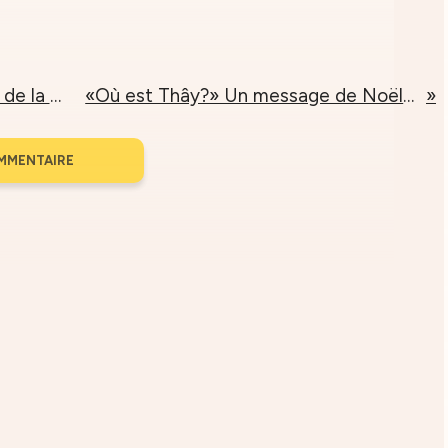
Troisième message de la Retraite d’Hiver chez soi
«Où est Thây?» Un message de Noël de la part du Village des Pruniers
MMENTAIRE