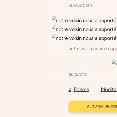
rénovations
notre voisin nous a appo
du jardin
Pòeme
Méditat
AJOUTER UN CO