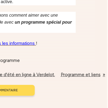
 active.
nons comment aimer avec une
de a
vec
un programme spécial pour
s les informations
!
e d'été en ligne à Verdelot.
Programme et liens
MMENTAIRE