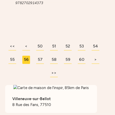
9782702914373
<<
<
40
20
30
50
10
51
52
53
54
55
56
57
58
59
60
70
80
90
>
>>
Villeneuve-sur-Bellot
8 Rue des Fans, 77510