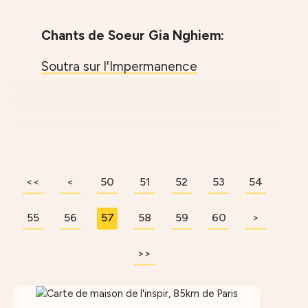
Chants de Soeur Gia Nghiem:
Soutra sur l'Impermanence
<<
<
40
20
30
50
10
51
52
53
54
55
56
57
58
59
60
70
80
90
>
>>